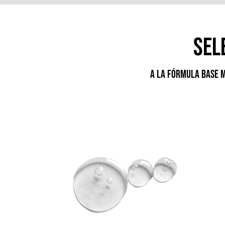
sel
A la Fórmula base m